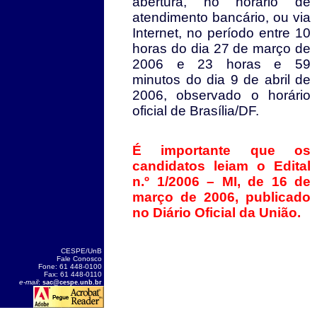
abertura, no horário de
atendimento bancário, ou via
Internet, no período entre 10
horas do dia 27 de março de
2006 e 23 horas e 59
minutos do dia 9 de abril de
2006, observado o horário
oficial de Brasília/DF.
É importante que os
candidatos leiam o Edital
n.º 1/2006 – MI, de 16 de
março de 2006, publicado
no Diário Oficial da União.
CESPE/UnB
Fale Conosco
Fone: 61 448-0100
Fax: 61 448-0110
e-mail
:
sac@cespe.unb.br