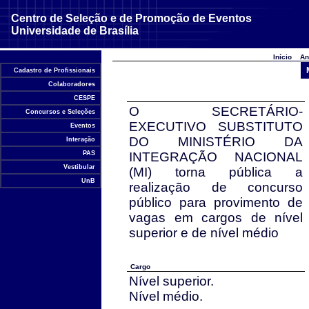
Centro de Seleção e de Promoção de Eventos
Universidade de Brasília
Início
An
Cadastro de Profissionais
Colaboradores
CESPE
O SECRETÁRIO-
Concursos e Seleções
EXECUTIVO SUBSTITUTO
Eventos
DO MINISTÉRIO DA
Interação
PAS
INTEGRAÇÃO NACIONAL
Vestibular
(MI) torna pública a
UnB
realização de concurso
público para provimento de
vagas em cargos de nível
superior e de nível médio
Cargo
Nível superior.
Nível médio.