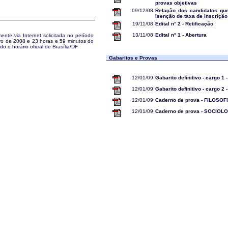
provas objetivas
09/12/08
Relação dos candidatos qu
isenção de taxa de inscrição
19/11/08
Edital n° 2 - Retificação
13/11/08
Edital n° 1 - Abertura
ente via Internet solicitada no período
ro de 2008 e 23 horas e 59 minutos do
 o horário oficial de Brasília/DF
Gabaritos e Provas
12/01/09
Gabarito definitivo - cargo 
12/01/09
Gabarito definitivo - cargo 2
12/01/09
Caderno de prova - FILOSOF
12/01/09
Caderno de prova - SOCIOL