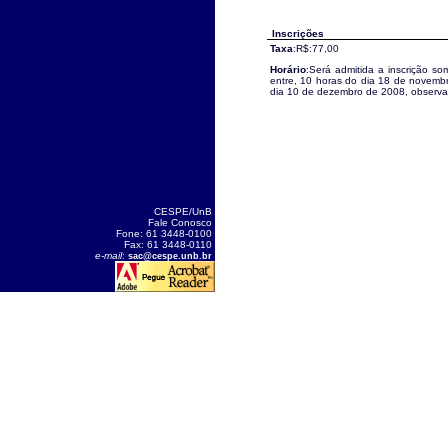
Inscrições
Taxa
:R$:77,00
Horário
:Será admitida a inscrição som
entre, 10 horas do dia 18 de novemb
dia 10 de dezembro de 2008, observado
CESPE/UnB
Fale Conosco
Fone: 61 3448-0100
Fax: 61 3448-0110
e-mail
:
sac@cespe.unb.br