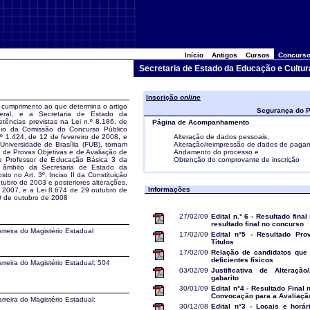
Início
Antigos
Cursos
Concurso
Secretaria de Estado da Educação e Cultur
Inscrição
online
cumprimento ao que determina o artigo
Segurança do P
ederal, e a Secretaria de Estado da
tências previstas na Lei n.º 8.186, de
Página de Acompanhamento
dio da Comissão do Concurso Público
º 1.424, de 12 de fevereiro de 2008, e
Alteração de dados pessoais,
niversidade de Brasília (FUB), tornam
Alteração/reimpressão de dados de paga
o de Provas Objetivas e de Avaliação de
Andamento do processo e
de Professor de Educação Básica 3 da
Obtenção do comprovante de inscrição
no âmbito da Secretaria de Estado da
to no Art. 3º, Inciso II da Constituição
utubro de 2003 e posteriores alterações,
Informações
 2007, e a Lei 8.674 de 29 outubro de
30 de outubro de 2008
27/02/09
Edital n.° 6 - Resultado final
resultado final no concurso
rreira do Magistério Estadual
17/02/09
Edital n°5 - Resultado Pro
Títulos
17/02/09
Relação de candidatos que
deficientes físicos
rreira do Magistério Estadual: 504
03/02/09
Justificativa de Alteraçã
gabarito
30/01/09
Edital n°4 - Resultado Final
Convocação para a Avaliação
reira do Magistério Estadual:
30/12/08
Edital n°3 - Locais e horá