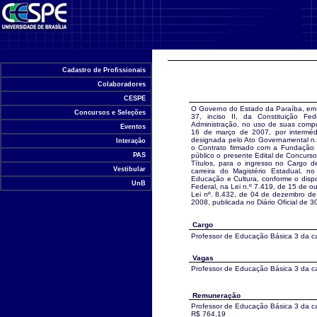
Centro de Seleção e de Promoção de Eventos
Universidade de Brasília
Cadastro de Profissionais
Colaboradores
CESPE
O Governo do Estado da Paraíba, em 
Concursos e Seleções
37, inciso II, da Constituição F
Administração, no uso de suas compe
Eventos
16 de março de 2007, por intermé
designada pelo Ato Governamental n.
Interação
o Contrato firmado com a Fundação U
PAS
público o presente Edital de Concurs
Títulos, para o ingresso no Cargo 
Vestibular
carreira do Magistério Estadual, 
Educação e Cultura, conforme o dispos
UnB
Federal, na Lei n.º 7.419, de 15 de o
Lei nº. 8.432, de 04 de dezembro de
2008, publicada no Diário Oficial de 
Cargo
Professor de Educação Básica 3 da ca
Vagas
Professor de Educação Básica 3 da ca
Remuneração
Professor de Educação Básica 3 da car
R$ 764,19