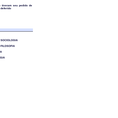
e tiveram seu pedido de
 deferido
1 - SOCIOLOGIA
 - FILOSOFIA
IA
OGIA